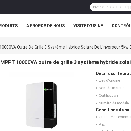
RODUITS
A PROPOS DE NOUS
VISITE D'USINE
CONTRÔLE
S
0000VA Outre De Grille 3 Système Hybride Solaire De L'inverseur 5kw
MPPT 10000VA outre de grille 3 système hybride solai
Détails sur le prod
Lieu d'origine:
Nom de marque:
Certification:
Numéro de modèle:
Conditions de pai
Quantité de comma
Prix: