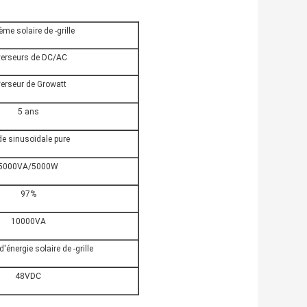
me solaire de -grille
verseurs de DC/AC
verseur de Growatt
5 ans
e sinusoïdale pure
5000VA/5000W
97%
10000VA
d'énergie solaire de -grille
48VDC