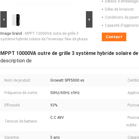
Détails d'emballage:
Délai de livraison:
Conditions de paiem
Capacité d'approvis
Image Grand :
MPPT 10000VA outre de grille 3
Contact
système hybride solaire de l'inverseur 5kw de phase
MPPT 10000VA outre de grille 3 système hybride solaire de
description de
Nom de produit:
Growatt SPF5000 es
Certifi
Fréquence de sortie:
50Hz/60Hz ±5Hz
Applica
Efficacité:
93%
Puissa
C.C 48V
Puissa
Tension de batterie:
subite:
Garantie:
5 ans
Capacit