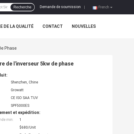
Demande de soumission
Recherche
|
French
 DE LA QUALITÉ
CONTACT
NOUVELLES
 De Phase
re de l'inverseur 5kw de phase
uit:
Shenzhen, Chine
Growatt
CE ISO SAA TUV
SPF5000ES
ement et expédition:
nde min:
1
$680/Unit