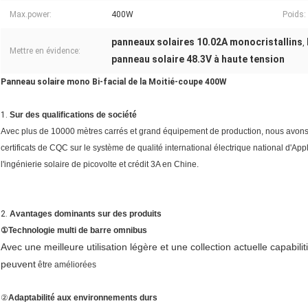
Max.power:
400W
Poids:
panneaux solaires 10.02A monocristallins
,
Mettre en évidence:
panneau solaire 48.3V à haute tension
Panneau solaire mono Bi-facial de la Moitié-coupe 400W
1.
Sur des qualifications de société
Avec plus de 10000 mètres carrés et grand équipement de production, nous avon
certificats de CQC sur le système de qualité international électrique national d'A
l'ingénierie solaire de picovolte et crédit 3A en Chine.
2.
Avantages dominants sur
des produits
①
Technologie multi de barre omnibus
Avec une meilleure utilisation légère et une collection actuelle capabiliti
peuvent
être améliorées
②
Adaptabilité aux environnements durs