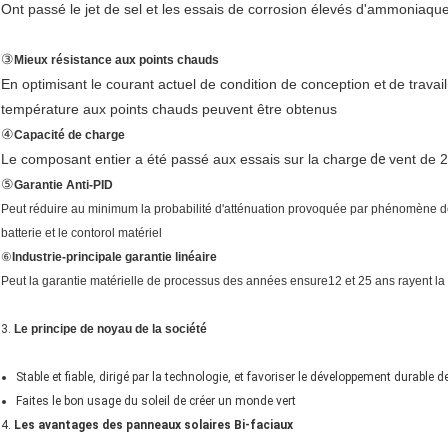
Ont passé le jet de sel et les essais de corrosion élevés d'ammoniaqu
③
Mieux résistance aux points chauds
En optimisant le courant actuel de condition de conception et
de travai
température aux points chauds peuvent être obtenus
④
Capacité de charge
Le composant entier a été passé aux essais sur la charge
de
vent de 
⑤
Garantie Anti-PID
Peut réduire au minimum la probabilité d'atténuation provoquée par phénomène de
batterie et le contorol matériel
⑥
Industrie-principale garantie linéaire
Peut la garantie matérielle de processus des années ensure12 et 25 ans rayent la 
3.
Le principe de noyau de la société
Stable et fiable, dirigé par la technologie, et favoriser le développement durable d
Faites le bon usage du soleil de créer un monde vert
4.
Les avantages des panneaux solaires Bi-faciaux