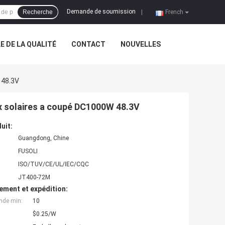
Demande de soumission
Recherche
|
French
 DE LA QUALITÉ
CONTACT
NOUVELLES
 48.3V
ux solaires a coupé DC1000W 48.3V
uit:
Guangdong, Chine
FUSOLI
ISO/TUV/CE/UL/IEC/CQC
JT400-72M
ement et expédition:
nde min:
10
$0.25/W