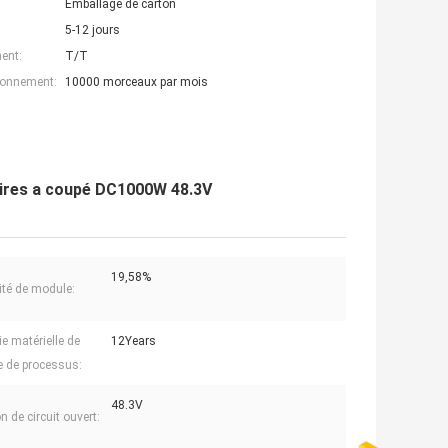
Emballage de carton
5-12 jours
ent:
T/T
ionnement:
10000 morceaux par mois
laires a coupé DC1000W 48.3V
19,58%
cité de module:
ie matérielle de
12Years
e de processus:
48.3V
 de circuit ouvert: