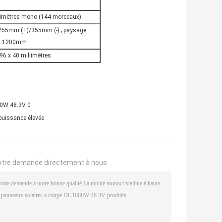
limètres mono (144 morceaux)
: 255mm (+)/355mm (-) ; paysage :
1200mm
96 x 40 millimètres
puissance élevée
otre demande directement à nous