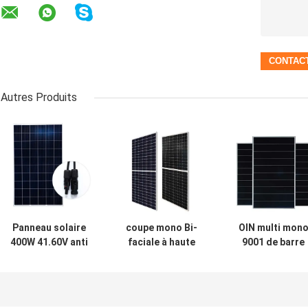
Autres Produits
Panneau solaire
coupe mono Bi-
OIN multi mon
400W 41.60V anti
faciale à haute
9001 de barre
PID facial de Bi
production de
omnibus du
mono
panneaux solaires
panneau solair
de 48.3V 10.02A
400W de massa
1000w demi
facial du Bi