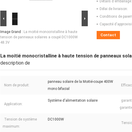
Détails d'emballage:
Délai de livraison:
Conditions de paiem
Capacité d'approvis
Image Grand :
La moitié monocristalline à haute
Contact
tension de panneaux solaires a coupé DC1000W
48.3V
La moitié monocristalline à haute tension de panneaux so
description de
panneau solaire de la Moitié-coupe 400W
Nom de produit:
Effica
mono bifacial
Système d'alimentation solaire
garant
Application:
garanti
Tension de système
DC1000W
Tension
maximum: