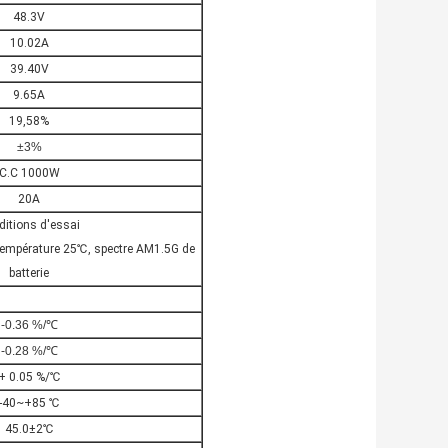
48.3V
10.02A
39.40V
9.65A
19,58%
±3%
C.C 1000W
20A
ditions d'essai
température 25℃, spectre AM1.5G de
batterie
-0.36 %/℃
-0.28 %/℃
+ 0.05 %/℃
-40~+85 ℃
45.0±2℃