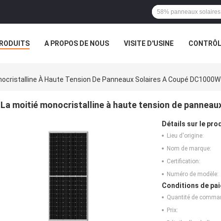
RODUITS
A PROPOS DE NOUS
VISITE D'USINE
CONTRÔLE
S
nocristalline À Haute Tension De Panneaux Solaires A Coupé DC1000W
La moitié monocristalline à haute tension de pannea
Détails sur le prod
Lieu d'origine:
Nom de marque:
Certification:
Numéro de modèle:
Conditions de pai
Quantité de comma
Prix: