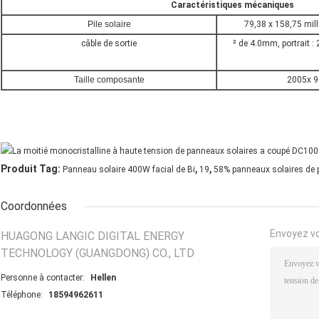
Caractéristiques mécaniques
Pile solaire
79,38 x 158,75 mil
câble de sortie
² de 4.0mm, portrait 
Taille composante
2005x 9
,
,
Produit Tag:
Panneau solaire 400W facial de Bi
19
58% panneaux solaires de 
Coordonnées
Envoyez v
HUAGONG LANGIC DIGITAL ENERGY
TECHNOLOGY (GUANGDONG) CO., LTD
Personne à contacter:
Hellen
Téléphone:
18594962611