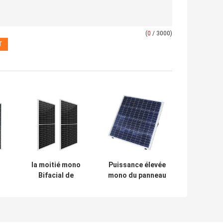
(
0
/ 3000)
o
la moitié mono
Puissance élevée
Bifacial de
mono du panneau
panneaux solaires
solaire 7.81A de
e
de la puissance
Perc 400W
ge
20A élevée a
coupé 19,58%