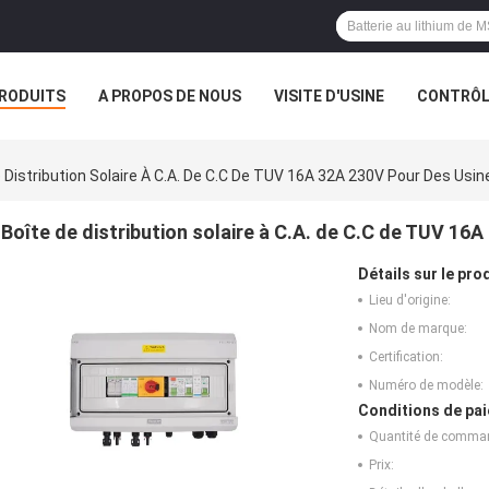
RODUITS
A PROPOS DE NOUS
VISITE D'USINE
CONTRÔLE
S
 Distribution Solaire À C.A. De C.C De TUV 16A 32A 230V Pour Des Usin
Boîte de distribution solaire à C.A. de C.C de TUV 16
Détails sur le prod
Lieu d'origine:
Nom de marque:
Certification:
Numéro de modèle:
Conditions de pai
Quantité de comma
Prix: