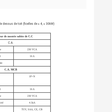
e dessus de toit (ficelles de ≤ 4, ≤ 30kW)
eur de montée subite de C.C
C.A.
e
230 VCA
l
16 A
le
C.A. MCB
1P+N
l
16 A
e
230 VCA
cité
4.5kA
TUV, SAA, CE, CB