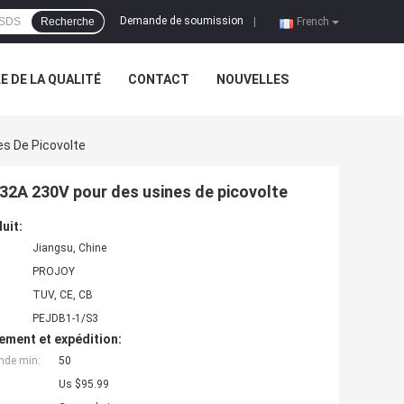
Demande de soumission
Recherche
|
French
 DE LA QUALITÉ
CONTACT
NOUVELLES
es De Picovolte
A 32A 230V pour des usines de picovolte
uit:
Jiangsu, Chine
PROJOY
TUV, CE, CB
PEJDB1-1/S3
ement et expédition:
nde min:
50
Us $95.99