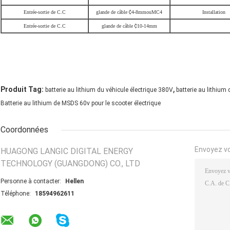
Entrée-sortie de C.C
glande de câble
¢
4-8mmouMC4
Installation
Entrée-sortie de C.C
glande de câble
¢
10-14mm
,
Produit Tag:
batterie au lithium du véhicule électrique 380V
batterie au lithium
Batterie au lithium de MSDS 60v pour le scooter électrique
Coordonnées
Envoyez v
HUAGONG LANGIC DIGITAL ENERGY
TECHNOLOGY (GUANGDONG) CO., LTD
Personne à contacter:
Hellen
Téléphone:
18594962611