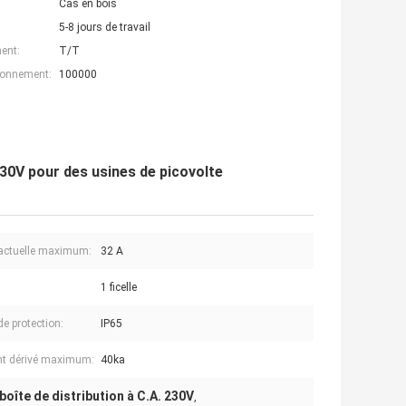
Cas en bois
5-8 jours de travail
ent:
T/T
ionnement:
100000
230V pour des usines de picovolte
 actuelle maximum:
32 A
1 ficelle
de protection:
IP65
t dérivé maximum:
40ka
boîte de distribution à C.A. 230V
,