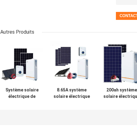
Autres Produits
Système solaire
8.65A système
200ah système
électrique de
solaire électrique
solaire électriq
picovolte de
de picovolte
photovoltaïqu
panneau solaire
d'énergie solaire
5Kw MSDS
de système
du système NRuiT
Growatt 5000TL
Powerporter 5kw
400w de 60VDC
CATL