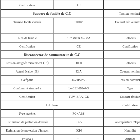
Certification
CE
Support de fusible de C.C
Tension nominal
Tension locale évaluée
1000V
Courant dérivé max
Lien de fusible
10*38mm 15-32A
Polonais
Certification
CE
Certification
Disconnector de commutateur de C.C
Tension assignée d'isolement
(
Ui
)
1000
Polonais
Actuel évalué
(
IE
)
32 A
Courant nomina
Catégorie
DC21B/PV1
Tension nominal
Conformité standard à
Le CEI 60947-3
Type
Certification
TUV, SAA, CE
Courant résidue
Clôture
Certification
Type matériel
PC+ABS
Estimation de protection d'entrée
IP65
La température d'Ope
Estimation de protection d'impact
IK10
Humidité
Polonais
9P
Altitude