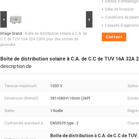
Détails d'emballage:
Délai de livraison:
Conditions de paiem
Capacité d'approvis
Image Grand :
Boîte de distribution solaire à C.A. de
Contact
C.C de TUV 16A 32A 230V pour des usines de
picovolte
Boîte de distribution solaire à C.A. de C.C de TUV 16A 32A 
description de
Tension maximum:
1000 V
Sortie
Dimension (WxHxD):
381×380×110mm (36P)
Entrée:
Sortie:
1 ficelle
Degré 
Conformité standard à:
EN50539 type - 2
Couran
Boîte de distribution à C.A. de C.C de TUV
,