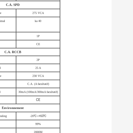
C.A. SPD
e
275 VCA
imal
ka 40
1P
CE
C.A. RCCB
2P
l
25 A
e
230 VCA
C.A. (A facultatif)
l
30mA (100mA/300mA facultatif)
CE
Environnement
raling
-20
℃~+60℃
99%
2000M