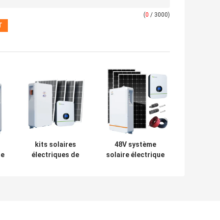
(
0
/ 3000)
kits solaires
48V système
ue
électriques de
solaire électrique
e
panneau solaire
UN38.3 de
de ménage du
panneau solaire
système 5Kwh de
de ménage du
100ah 48V
système 5Kwh