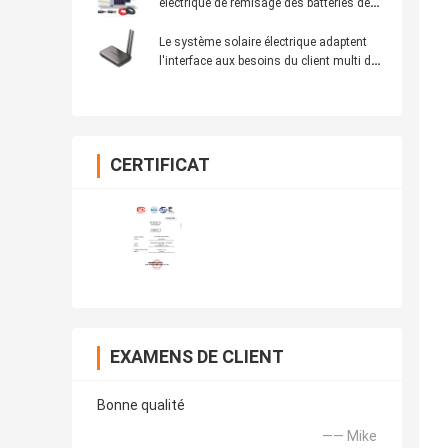
électrique de remisage des batteries de
ménage du système 5Kw 400w de grille
Le système solaire électrique adaptent
l'interface aux besoins du client multi de
hub de puissance
CERTIFICAT
EXAMENS DE CLIENT
Bonne qualité
—— Mike