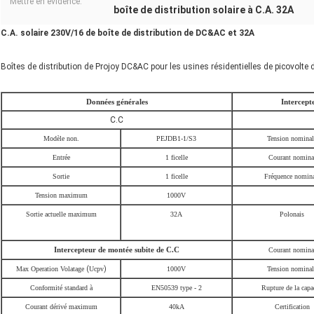
Mettre en évidence:
boîte de distribution solaire à C.A. 32A
C.A. solaire 230V/16 de boîte de distribution de DC&AC et 32A
Boîtes de distribution de Projoy DC&AC pour les usines résidentielles de picovolte d
Données générales
Intercept
C.C
Modèle non.
PEJDB1-1/S3
Tension nominal
Entrée
1 ficelle
Courant nomina
Sortie
1 ficelle
Fréquence nomina
Tension maximum
1000V
Sortie actuelle maximum
32A
Polonais
Intercepteur de montée subite de C.C
Courant nomina
Max Operation Volatage
(
Ucpv
)
1000V
Tension nominal
Conformité standard à
EN50539 type - 2
Rupture de la capa
Courant dérivé maximum
40kA
Certification