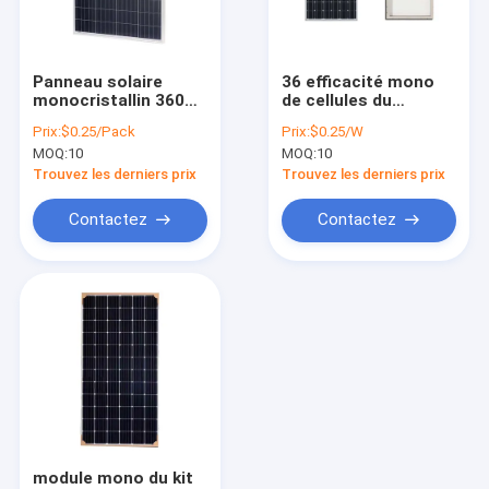
Visite d'usine
Contrôle de la qualité
Panneau solaire
36 efficacité mono
monocristallin 360w
de cellules du
Contact
355w 350w 345w de
panneau solaire
Prix:
$0.25/Pack
Prix:
$0.25/W
PERC 1000W
17.85V 20% de
MOQ:
10
MOQ:
10
cellules des cellules
nouvelles
180w
Trouvez les derniers prix
Trouvez les derniers prix
Tous les cas
Contactez
Contactez
Système solaire électrique
Réseau solaire
Système portatif solaire
Système solaire de ménage
module mono du kit