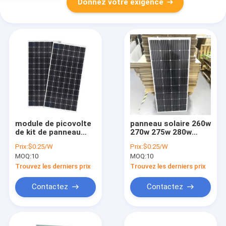
Donnez votre exigence
module de picovolte
panneau solaire 260w
de kit de panneau
270w 275w 280w
solaire de REC 295w
285w 290w 295w
Prix:
$0.25/W
Prix:
$0.25/W
300w/36 cellules
300w de cellules
MOQ:
10
MOQ:
10
mono de toit de
265w Tesla
Trouvez les derniers prix
Trouvez les derniers prix
Contactez
Contactez