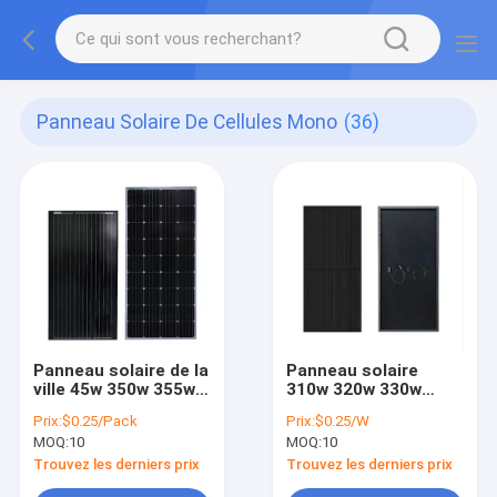
Panneau Solaire De Cellules Mono
(36)
Panneau solaire de la
Panneau solaire
ville 45w 350w 355w
310w 320w 330w
360w/module solaire
340w de cellules
Prix:
$0.25/Pack
Prix:
$0.25/W
cellules de Sunpower
mono de la
MOQ:
10
MOQ:
10
60
puissance élevée
305w
Trouvez les derniers prix
Trouvez les derniers prix