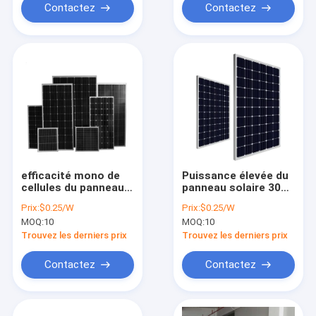
Contactez
Contactez
efficacité mono de
Puissance élevée du
cellules du panneau
panneau solaire 305w
solaire 20,47 de 270w
310w 320w 330w
Prix:
$0.25/W
Prix:
$0.25/W
280w 290w
340w de cellules
MOQ:
10
MOQ:
10
mono de surveillance
de Solaredge
Trouvez les derniers prix
Trouvez les derniers prix
Contactez
Contactez