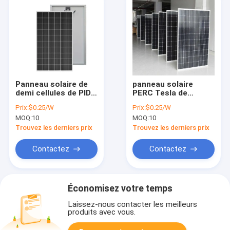
Panneau solaire de
panneau solaire
demi cellules de PID
PERC Tesla de
120w 18.11V pour le
cellules mono
Prix:
$0.25/W
Prix:
$0.25/W
système solaire CCE
portatives de toit de
MOQ:
10
MOQ:
10
de Chambre
18.11V 120W
Trouvez les derniers prix
Trouvez les derniers prix
Contactez
Contactez
Économisez votre temps
Laissez-nous contacter les meilleurs
produits avec vous.