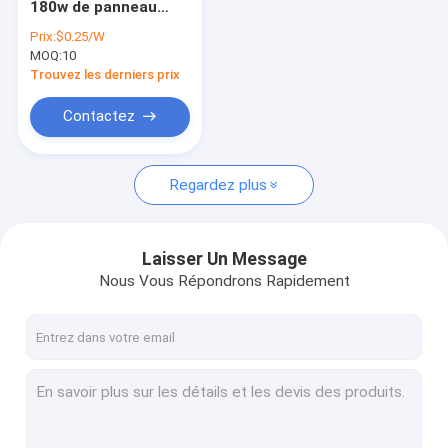
180w de panneau
Batterie solaire de cycle profond
solaire de cellules de
Prix:
$0.25/W
170w 150w
MOQ:
Lithium Ion Solar Battery
10
Trouvez les derniers prix
Batteries solaires de lithium
Contactez
Inverseur solaire hybride
Regardez plus
Inverseur solaire de ménage
Growatt outre d'inverseur de grille
Laisser Un Message
Panneau solaire de cellules mono
Nous Vous Répondrons Rapidement
panneau solaire 400W