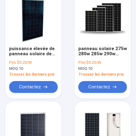
puissance élevée de
panneau solaire 275w
panneau solaire de
280w 285w 290w
305w 310w 320w de
295w 300w de
Prix:
$0.25/W
Prix:
$0.25/W
cellules
cellules mono de
MOQ:
10
MOQ:
10
monocristallines de
260w 265w 270w
Monn
Trouvez les derniers prix
Trouvez les derniers prix
Contactez
Contactez
Aperçu
Produits
A propos de nous